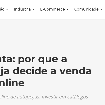
ção
Indústria
E-Commerce
Comunidade
ta: por que a
ja decide a venda
nline
line de autopeças. Investir em catálogos