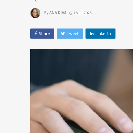
By
ANA DIAS
18 jul 2025
Share
Tweet
Linkedin