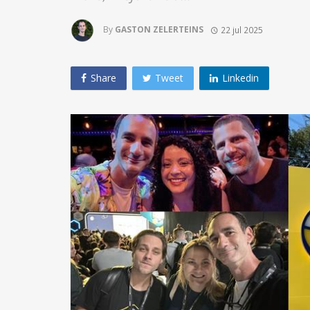
By
GASTON ZELERTEINS
22 jul 2025
Share
Tweet
Linkedin