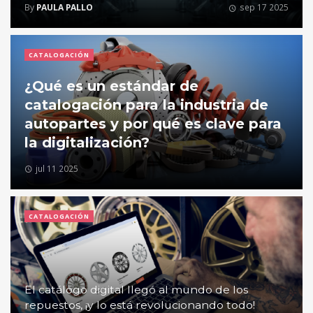
By
PAULA PALLO
sep 17 2025
CATALOGACIÓN
¿Qué es un estándar de
catalogación para la industria de
autopartes y por qué es clave para
la digitalización?
jul 11 2025
CATALOGACIÓN
El catálogo digital llegó al mundo de los
repuestos, ¡y lo está revolucionando todo!